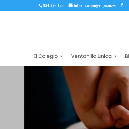
954 226 123
informacion@copoan.es
El Colegio
Ventanilla única
B