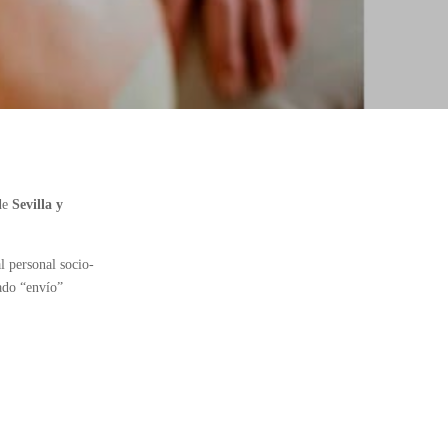
 de
Sevilla y
l personal socio-
tado “envío”