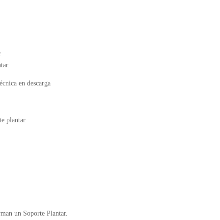
r
tar.
écnica en descarga
e plantar.
orman un Soporte Plantar.