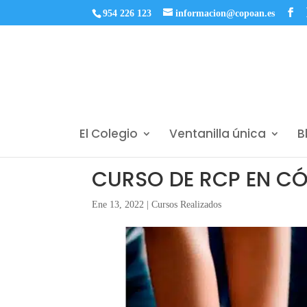
954 226 123
informacion@copoan.es
El Colegio
Ventanilla única
B
CURSO DE RCP EN C
Ene 13, 2022
|
Cursos Realizados