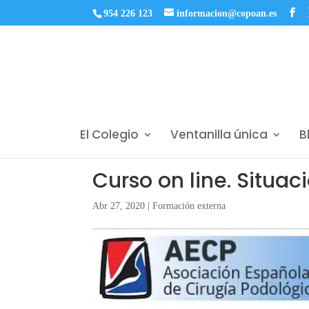
954 226 123
informacion@copoan.es
El Colegio
Ventanilla única
B
Curso on line. Situac
Abr 27, 2020
|
Formación externa