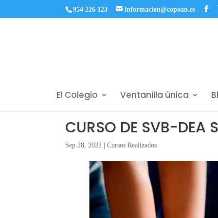
954 226 123
informacion@copoan.es
El Colegio
Ventanilla única
B
CURSO DE SVB-DEA S
Sep 28, 2022
|
Cursos Realizados