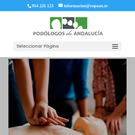
954 226 123
informacion@copoan.es
Seleccionar Página