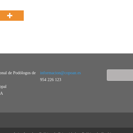
ional de Podólogos de
informacion@copoan.es
954 226 123
ppal
LA