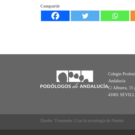
Compartir
Colegio Profes
Andalucía
C/ Albuera, 15 
41001 SEVIL
Diseño: Tremendo | Con la tecnología de Netebu