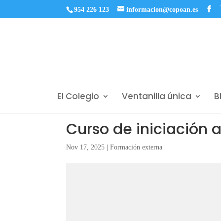
954 226 123
informacion@copoan.es
El Colegio
Ventanilla única
B
Curso de iniciación a
Nov 17, 2025
|
Formación externa