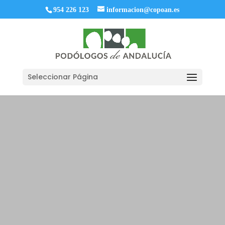
954 226 123
informacion@copoan.es
Seleccionar Página