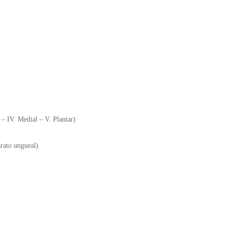
l – IV. Medial – V. Plantar)
arato ungueal)