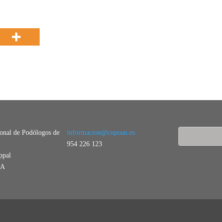
ional de Podólogos de
informacion@copoan.es
954 226 123
ppal
LA