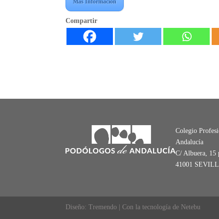
Más Informacion
Compartir
Colegio Profes
Andalucía
C/ Albuera, 15 
41001 SEVIL
Diseño: Tremendo | Con la tecnología de Netebu