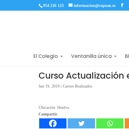
954 226 123
informacion@copoan.es
El Colegio
Ventanilla única
B
Curso Actualización 
Jun 19, 2019
|
Cursos Realizados
Ubicación: Huelva.
Compartir