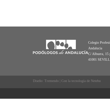
Colegio Profes
Andalucía
C/ Albuera, 15 
41001 SEVIL
Diseño: Tremendo | Con la tecnología de Netebu