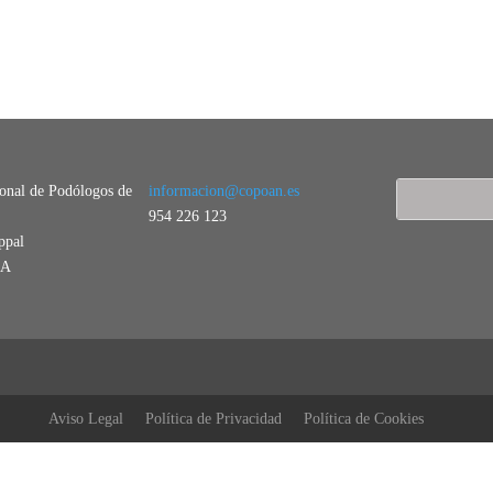
ional de Podólogos de
informacion@copoan.es
954 226 123
ppal
LA
Aviso Legal
Política de Privacidad
Política de Cookies