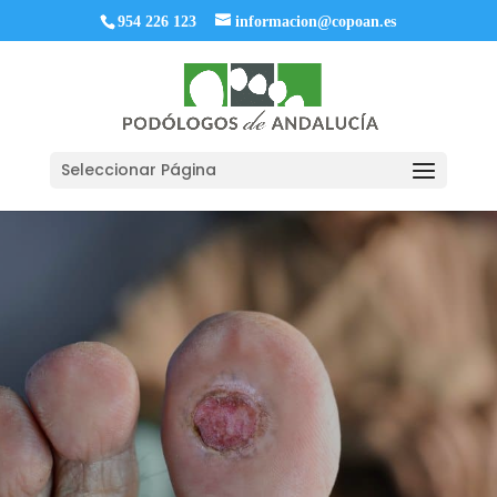
954 226 123
informacion@copoan.es
Seleccionar Página