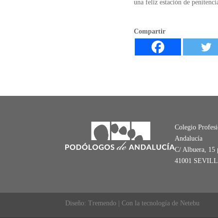
una feliz estación de penitenc
Compartir
Colegio Profes
Andalucía
C/ Albuera, 15 
41001 SEVIL
Diseño: Tremendo | Con la tecnología de Netebu