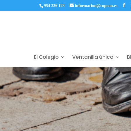
954 226 123
informacion@copoan.es
El Colegio
Ventanilla única
B