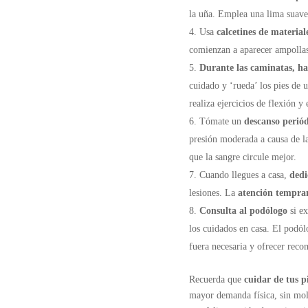
la uña. Emplea una lima suave s
Usa
calcetines de material
comienzan a aparecer ampollas,
Durante las caminatas, haz
cuidado y ‘rueda’ los pies de u
realiza ejercicios de flexión y
Tómate un
descanso periódi
presión moderada a causa de la
que la sangre circule mejor.
Cuando llegues a casa,
dedi
lesiones. La
atención tempra
Consulta al podólogo
si ex
los cuidados en casa. El podól
fuera necesaria y ofrecer rec
Recuerda que
cuidar de tus p
mayor demanda física, sin mole