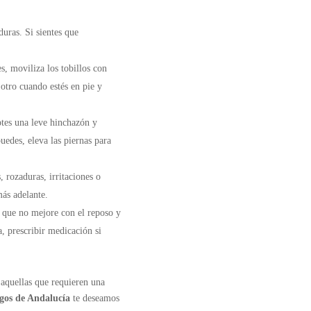
duras. Si sientes que
s, moviliza los tobillos con
 otro cuando estés en pie y
tes una leve hinchazón y
uedes, eleva las piernas para
 rozaduras, irritaciones o
ás adelante.
s que no mejore con el reposo y
, prescribir medicación si
 aquellas que requieren una
ogos de Andalucía
te deseamos