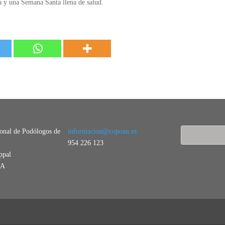
ia y una Semana Santa llena de salud.
ional de Podólogos de
informacion@copoan.es
954 226 123
ppal
LA