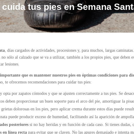
 cuida tus pies en Semana San
nta
, días cargados de actividades, procesiones y, para muchos, largas caminatas
a
no sólo al calzado que se va a utilizar, también a los propios pies, que deben 
ar lesiones.
importante que es mantener nuestros pies en óptimas condiciones para dis
o, te ofrecemos recomendaciones para cuidar tus pies:
y opta por zapatos cómodos y que se ajusten correctamente a tus pies. Se desacon
tos deben proporcionar un buen soporte para el arco del pie, amortiguar la pisad
grietas dolorosas en los pies, pero aplicar crema durante estos días puede resu
nata puede producir exceso de humedad, facilitando así la aparición de ampolla
ados posteriores
si no hay heridas y en función de cada caso. Si tienes dudas,
s en línea recta
para evitar que se claven. No las apures demasiado e intenta ma