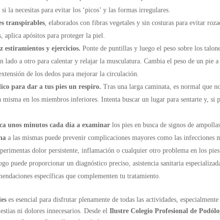
i la necesitas para evitar los ‘picos’ y las formas irregulares.
es transpirables
, elaborados con fibras vegetales y sin costuras para evitar roza
 aplica apósitos para proteger la piel.
 estiramientos y ejercicios.
Ponte de puntillas y luego el peso sobre los talone
n lado a otro para calentar y relajar la musculatura. Cambia el peso de un pie a
 extensión de los dedos para mejorar la circulación.
co para dar a tus pies un respiro.
Tras una larga caminata, es normal que no
 misma en los miembros inferiores. Intenta buscar un lugar para sentarte y, si p
ca unos minutos cada día a examinar
los pies en busca de signos de ampollas,
na
a las mismas puede prevenir complicaciones mayores como las infecciones m
perimentas dolor persistente, inflamación o cualquier otro problema en los pie
ogo puede proporcionar un diagnóstico preciso, asistencia sanitaria especializada
omendaciones específicas que complementen tu tratamiento.
ies
es esencial para disfrutar plenamente de todas las actividades, especialmente
stias ni dolores innecesarios. Desde el
Ilustre Colegio Profesional de Podól