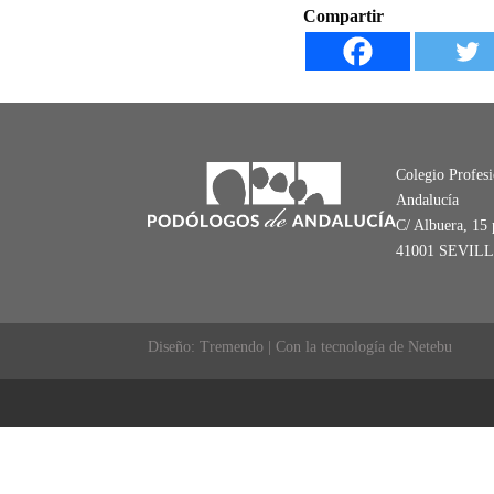
Compartir
Colegio Profes
Andalucía
C/ Albuera, 15 
41001 SEVIL
Diseño: Tremendo | Con la tecnología de Netebu