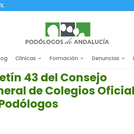
log
Clínicas
Formación
Denuncias
etín 43 del Consejo
eral de Colegios Oficia
 Podólogos
19
|
Noticias