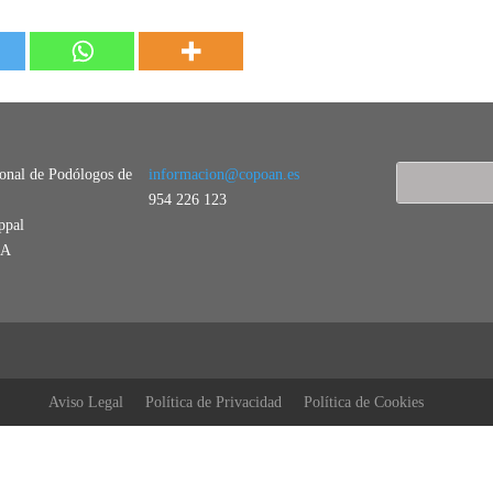
ional de Podólogos de
informacion@copoan.es
954 226 123
ppal
LA
Aviso Legal
Política de Privacidad
Política de Cookies