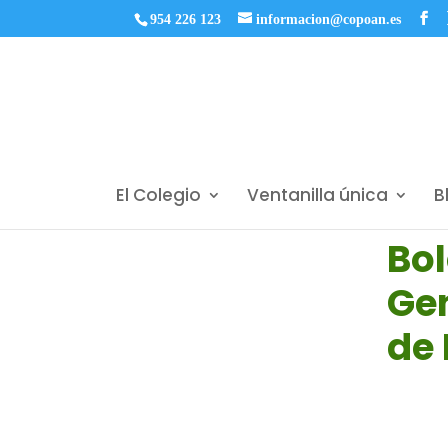
954 226 123
informacion@copoan.es
El Colegio
Ventanilla única
B
Bol
Gen
de
Feb 6, 20