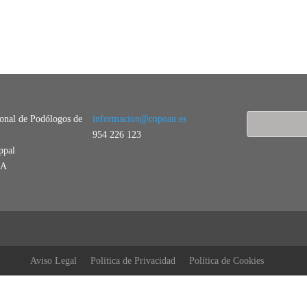
ional de Podólogos de
informacion@copoan.es
954 226 123
ppal
LA
Aviso Legal
Política de Privacidad
Política de Cookies