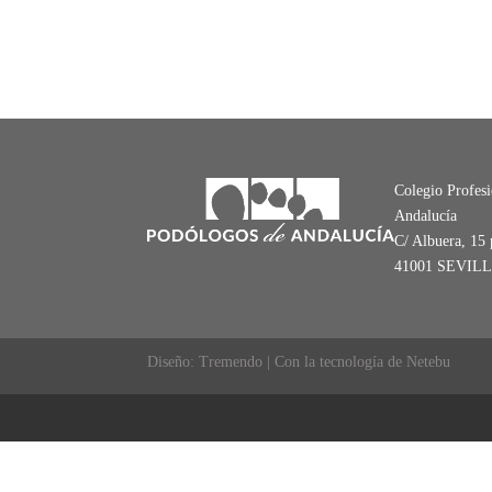
Colegio Profes
Andalucía
C/ Albuera, 15 
41001 SEVIL
Diseño: Tremendo | Con la tecnología de Netebu