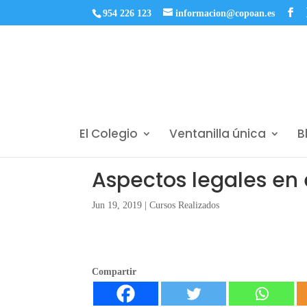
954 226 123
informacion@copoan.es
El Colegio
Ventanilla única
B
Aspectos legales en e
Jun 19, 2019
|
Cursos Realizados
Compartir