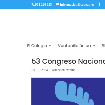
954 226 123
informacion@copoan.es
El Colegio
Ventanilla única
B
53 Congreso Naciona
Jul 15, 2024
|
Formación externa