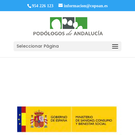
954 226 123
informacion@copoan.es
Seleccionar Página