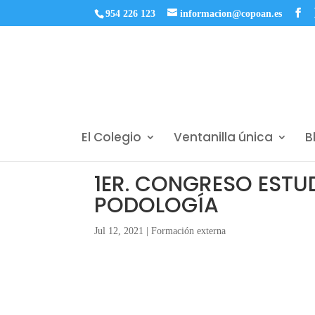
954 226 123
informacion@copoan.es
El Colegio
Ventanilla única
B
1ER. CONGRESO ESTUD
PODOLOGÍA
Jul 12, 2021
|
Formación externa