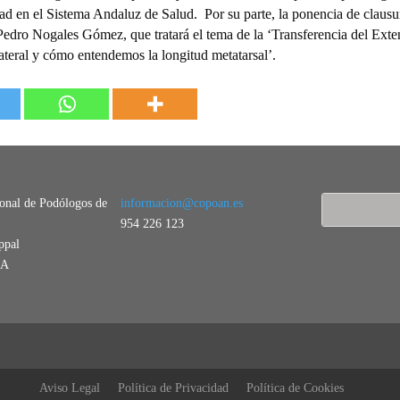
idad en el Sistema Andaluz de Salud. Por su parte, la ponencia de clausu
Pedro Nogales Gómez, que tratará el tema de la ‘Transferencia del Ext
lateral y cómo entendemos la longitud metatarsal’.
ional de Podólogos de
informacion@copoan.es
954 226 123
ppal
LA
Aviso Legal
Política de Privacidad
Política de Cookies