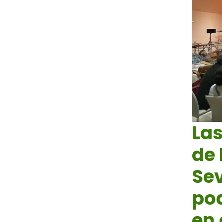
La
de 
Sev
po
en 