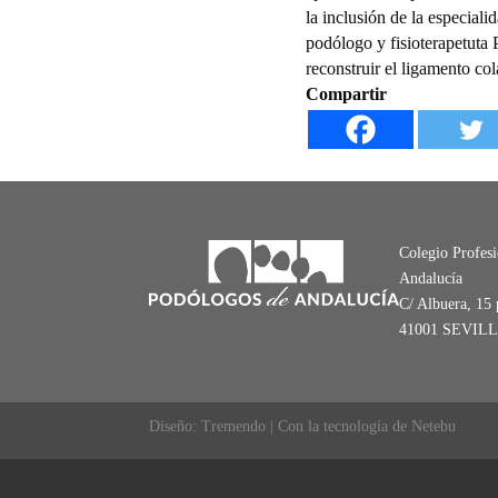
la inclusión de la especial
podólogo y fisioterapetuta 
reconstruir el ligamento co
Compartir
Colegio Profes
Andalucía
C/ Albuera, 15 
41001 SEVIL
Diseño: Tremendo | Con la tecnología de Netebu