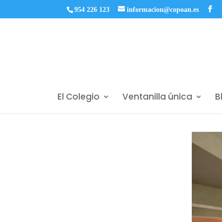
954 226 123
informacion@copoan.es
El Colegio
Ventanilla única
B