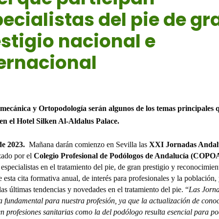
ecialistas del pie de gr
stigio nacional e
ernacional
023
|
Noticias
omecánica y
Ortopodología
serán
algunos de los temas
principales
en el Hotel Silken Al-Aldalus Palace.
de 2023.
Mañana darán comienzo en Sevilla las
XXI Jornadas Andalu
zado por el
Colegio Profesional de Podólogos de Andalucía (COPO
specialistas en el tratamiento del pie, de gran prestigio y reconocimien
e esta cita formativa anual, de interés para profesionales y la población,
as últimas tendencias y novedades en el tratamiento del pie. “
Las Jorn
 fundamental para nuestra profesión, ya que la actualización de cono
en profesiones sanitarias como la del podólogo resulta esencial para p