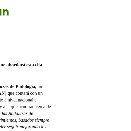
an
que abordará
esta cita
zas de Podología
, un
AN)
que contará con un
to a nivel nacional e
 y a la que acudirán cerca de
adas Andaluzas de
cimientos, basados siempre
oder seguir mejorando los