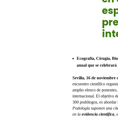
esp
pre
int
Nov 16, 2
Ecografía
,
Cirugía, Bi
anual que se celebrará 
Sevilla, 16 de noviembre 
encuentro científico organi
amplio elenco de ponentes, e
internacional. El objetivo d
300 podólogos, es abordar l
Podología suponen una cita
en la
evidencia científica
, 