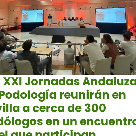
s XXI Jornadas Andaluz
Podología reunirán en
illa a cerca de 300
dólogos en un encuentr
el que participan