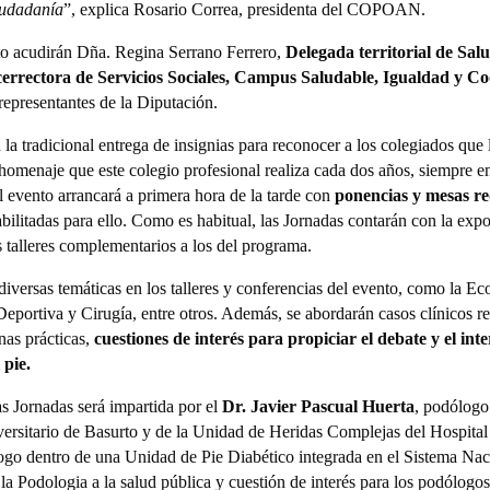
iudadanía
”, explica Rosario Correa, presidenta del COPOAN.
to acudirán Dña. Regina Serrano Ferrero,
Delegada territorial de Sal
cerrectora de Servicios Sociales, Campus Saludable, Igualdad y Co
 representantes de la Diputación.
a tradicional entrega de insignias para reconocer a los colegiados que
 homenaje que este colegio profesional realiza cada dos años, siempre e
 evento arrancará a primera hora de la tarde con
ponencias y mesas r
habilitadas para ello. Como es habitual, las Jornadas contarán con la exp
 talleres complementarios a los del programa.
 diversas temáticas en los talleres y conferencias del evento, como la E
portiva y Cirugía, entre otros. Además, se abordarán casos clínicos re
as prácticas,
cuestiones de interés para propiciar el debate y el in
 pie.
s Jornadas será impartida por el
Dr. Javier Pascual Huerta
, podólogo
versitario de Basurto y de la Unidad de Heridas Complejas del Hospita
ogo dentro de una Unidad de Pie Diabético integrada en el Sistema Naci
la Podologia a la salud pública y cuestión de interés para los podólogo