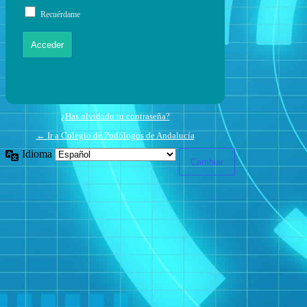
Recuérdame
¿Has olvidado tu contraseña?
← Ir a Colegio de Podólogos de Andalucía
Idioma