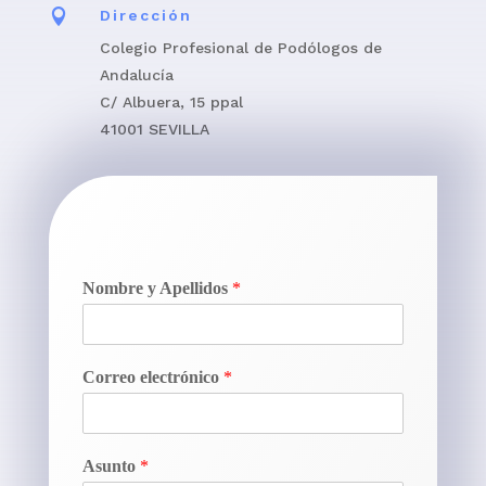

Dirección
Colegio Profesional de Podólogos de
Andalucía
C/ Albuera, 15 ppal
41001 SEVILLA
Nombre y Apellidos
*
Correo electrónico
*
Asunto
*