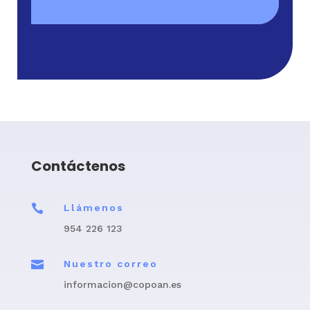
Contáctenos

Llámenos
954 226 123

Nuestro correo
informacion@copoan.es