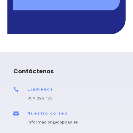
Contáctenos

Llámenos
954 226 123

Nuestro correo
informacion@copoan.es