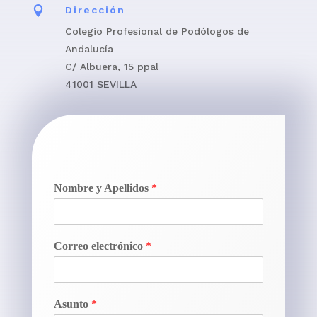

Dirección
Colegio Profesional de Podólogos de
Andalucía
C/ Albuera, 15 ppal
41001 SEVILLA
Nombre y Apellidos
*
Correo electrónico
*
Asunto
*