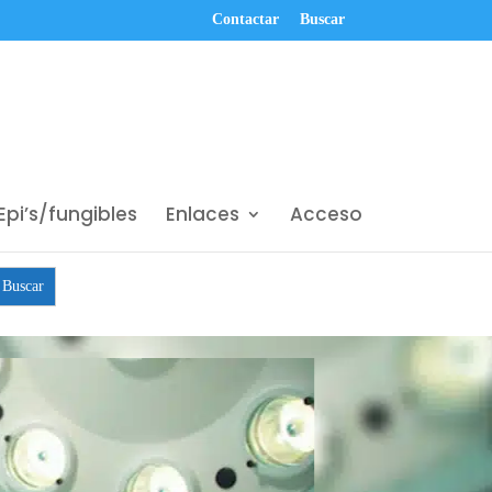
Contactar
Buscar
Epi’s/fungibles
Enlaces
Acceso