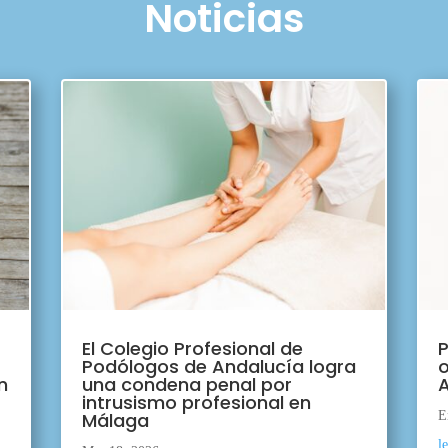
Noticias
El Colegio Profesional de
P
Podólogos de Andalucía logra
o
n
una condena penal por
A
intrusismo profesional en
Málaga
E
l