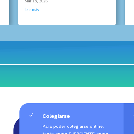
Mar 18, 2026
leer más...
N
Colegiarse
Para poder colegiarse online,
tanto como EJERCIENTE como