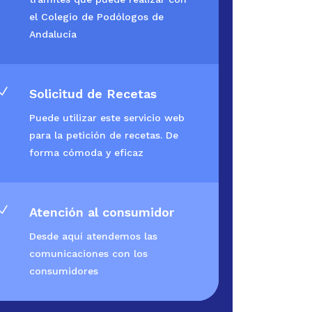
el Colegio de Podólogos de
Andalucía
N
Solicitud de Recetas
Puede utilizar este servicio web
para la petición de recetas. De
forma cómoda y eficaz
N
Atención al consumidor
Desde aquí atendemos las
comunicaciones con los
consumidores