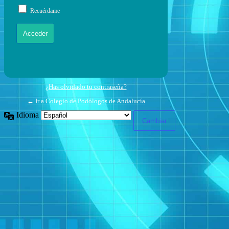
Recuérdame
¿Has olvidado tu contraseña?
← Ir a Colegio de Podólogos de Andalucía
Idioma