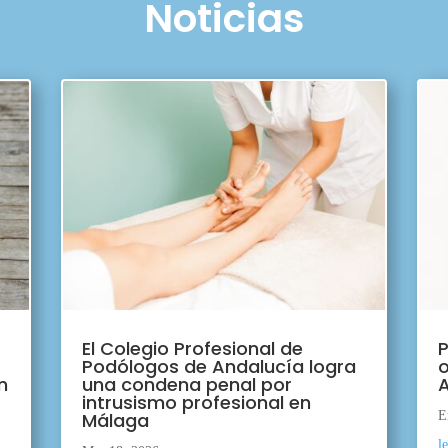
Noticias
El Colegio Profesional de
P
Podólogos de Andalucía logra
o
n
una condena penal por
A
intrusismo profesional en
Málaga
E
l