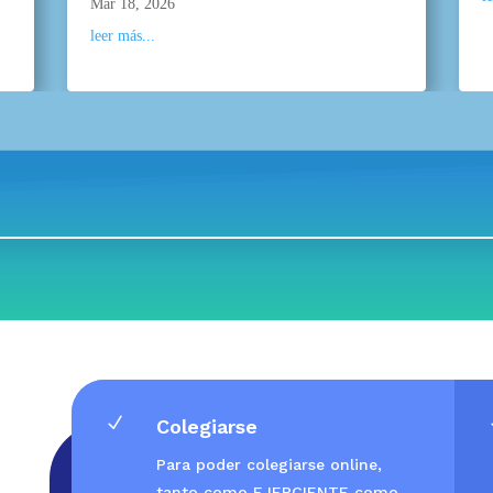
Mar 18, 2026
leer más...
N
Colegiarse
Para poder colegiarse online,
tanto como EJERCIENTE como