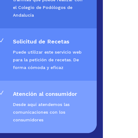
el Colegio de Podólogos de
Andalucía
N
Solicitud de Recetas
Puede utilizar este servicio web
para la petición de recetas. De
forma cómoda y eficaz
N
Atención al consumidor
Desde aquí atendemos las
comunicaciones con los
consumidores