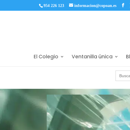
954 226 123
informacion@copoan.es
El Colegio
Ventanilla única
B
Buscar: