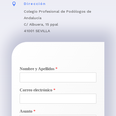

Dirección
Colegio Profesional de Podólogos de
Andalucía
C/ Albuera, 15 ppal
41001 SEVILLA
Nombre y Apellidos
*
Correo electrónico
*
Asunto
*