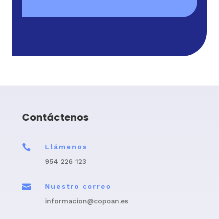
Contáctenos

Llámenos
954 226 123

Nuestro correo
informacion@copoan.es