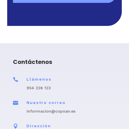
Contáctenos

Llámenos
954 226 123

Nuestro correo
informacion@copoan.es

Dirección