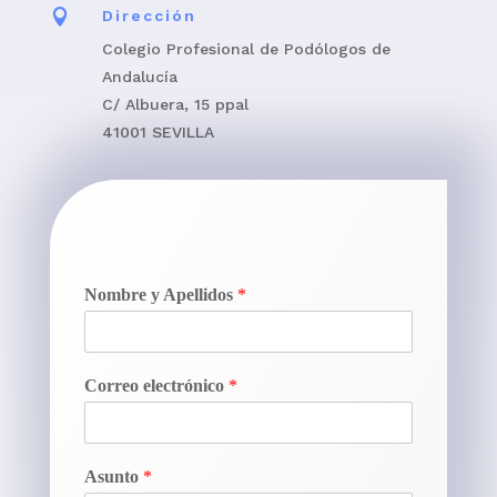

Dirección
Colegio Profesional de Podólogos de
Andalucía
C/ Albuera, 15 ppal
41001 SEVILLA
Nombre y Apellidos
*
Correo electrónico
*
Asunto
*