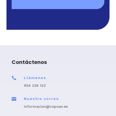
Contáctenos

Llámenos
954 226 123

Nuestro correo
informacion@copoan.es