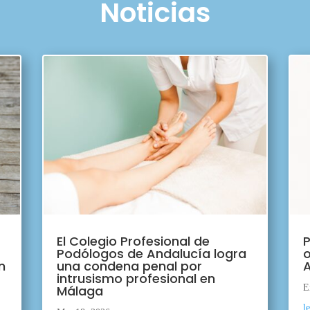
Noticias
El Colegio Profesional de
P
Podólogos de Andalucía logra
o
n
una condena penal por
A
intrusismo profesional en
Málaga
E
l