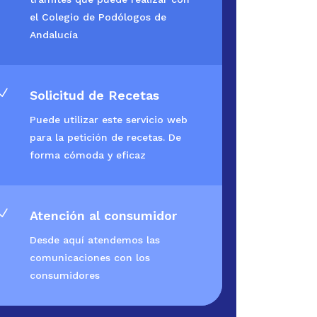
el Colegio de Podólogos de
Andalucía
N
Solicitud de Recetas
Puede utilizar este servicio web
para la petición de recetas. De
forma cómoda y eficaz
N
Atención al consumidor
Desde aquí atendemos las
comunicaciones con los
consumidores