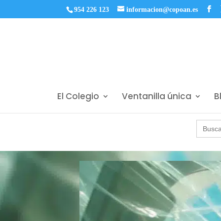
954 226 123
informacion@copoan.es
El Colegio
Ventanilla única
B
Buscar: