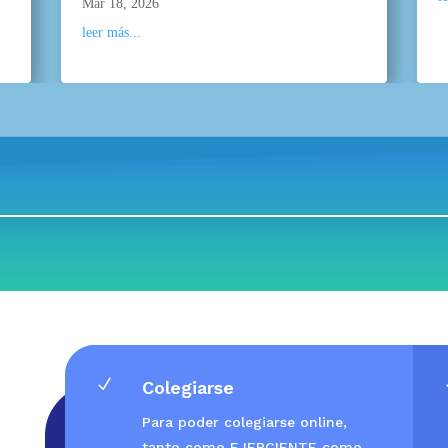
Mar 18, 2026
leer más...
N
Colegiarse
Para poder colegiarse online,
tanto como EJERCIENTE como