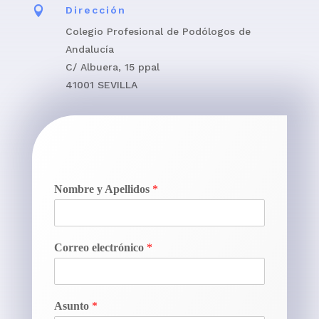

Dirección
Colegio Profesional de Podólogos de
Andalucía
C/ Albuera, 15 ppal
41001 SEVILLA
Nombre y Apellidos
*
Correo electrónico
*
Asunto
*