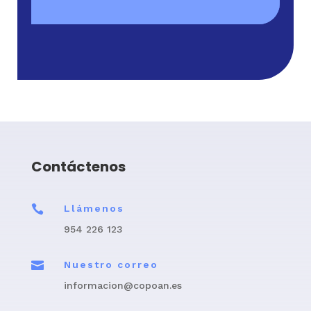
Contáctenos

Llámenos
954 226 123

Nuestro correo
informacion@copoan.es