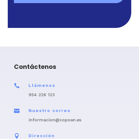
Contáctenos

Llámenos
954 226 123

Nuestro correo
informacion@copoan.es

Dirección