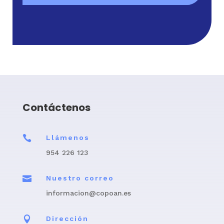
Contáctenos

Llámenos
954 226 123

Nuestro correo
informacion@copoan.es

Dirección