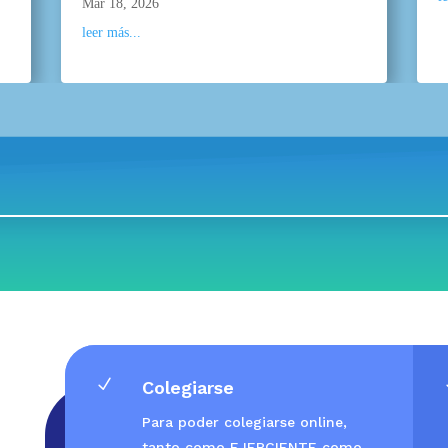
Mar 18, 2026
leer más...
N
Colegiarse
Para poder colegiarse online,
tanto como EJERCIENTE como