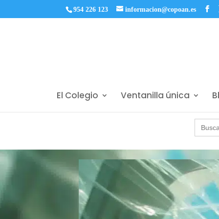
954 226 123
informacion@copoan.es
El Colegio
Ventanilla única
B
Buscar: