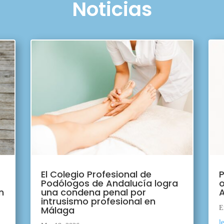
Noticias
El Colegio Profesional de
P
Podólogos de Andalucía logra
o
n
una condena penal por
A
intrusismo profesional en
Málaga
E
l