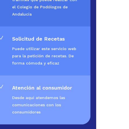
el Colegio de Podólogos de
Andalucía
N
Solicitud de Recetas
Puede utilizar este servicio web
para la petición de recetas. De
forma cómoda y eficaz
N
Atención al consumidor
Desde aquí atendemos las
comunicaciones con los
consumidores