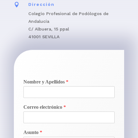

Dirección
Colegio Profesional de Podólogos de
Andalucía
C/ Albuera, 15 ppal
41001 SEVILLA
Nombre y Apellidos
*
Correo electrónico
*
Asunto
*