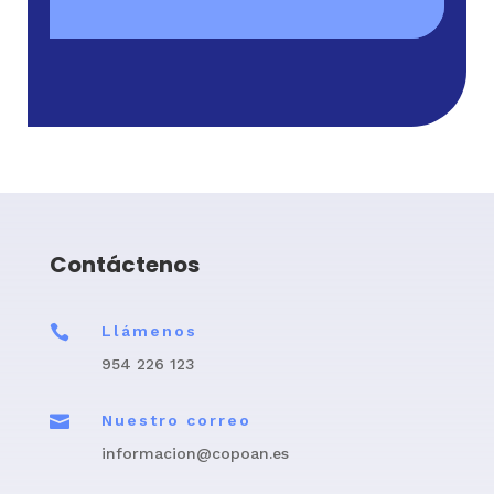
Contáctenos

Llámenos
954 226 123

Nuestro correo
informacion@copoan.es