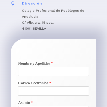

Dirección
Colegio Profesional de Podólogos de
Andalucía
C/ Albuera, 15 ppal
41001 SEVILLA
Nombre y Apellidos
*
Correo electrónico
*
Asunto
*