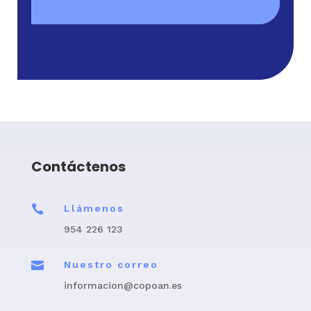
Contáctenos

Llámenos
954 226 123

Nuestro correo
informacion@copoan.es