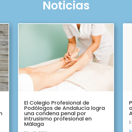
Noticias
El Colegio Profesional de
P
Podólogos de Andalucía logra
o
n
una condena penal por
A
intrusismo profesional en
Málaga
E
l