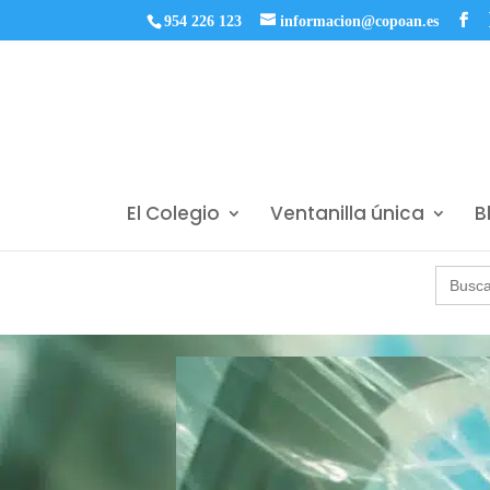
954 226 123
informacion@copoan.es
El Colegio
Ventanilla única
B
Buscar: