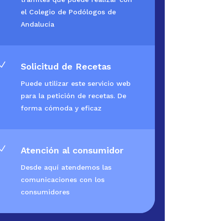
el Colegio de Podólogos de
Andalucía
N
Solicitud de Recetas
Puede utilizar este servicio web
para la petición de recetas. De
forma cómoda y eficaz
N
Atención al consumidor
Desde aquí atendemos las
comunicaciones con los
consumidores