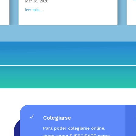
Mar 18, 2026
leer más...
N
Colegiarse
Para poder colegiarse online,
tanto como EJERCIENTE como