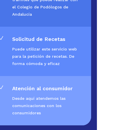
el Colegio de Podólogos de
Andalucía
N
Solicitud de Recetas
Puede utilizar este servicio web
para la petición de recetas. De
forma cómoda y eficaz
N
Atención al consumidor
Desde aquí atendemos las
comunicaciones con los
consumidores