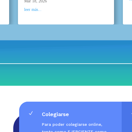
Mar 18, 2026
leer más...
N
Colegiarse
Para poder colegiarse online,
tanto como EJERCIENTE como