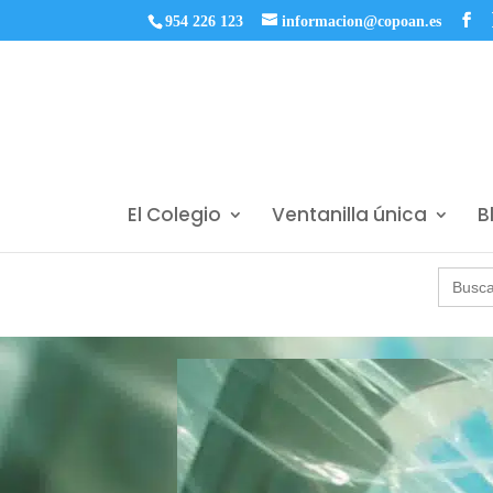
954 226 123
informacion@copoan.es
El Colegio
Ventanilla única
B
Buscar: