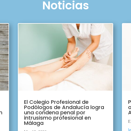
Noticias
El Colegio Profesional de
P
Podólogos de Andalucía logra
o
n
una condena penal por
A
intrusismo profesional en
Málaga
E
l