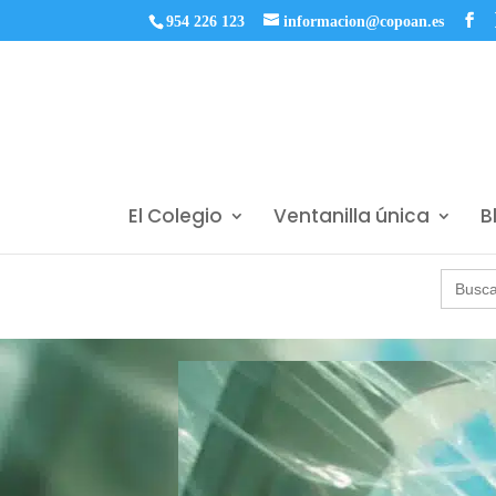
954 226 123
informacion@copoan.es
El Colegio
Ventanilla única
B
Buscar: