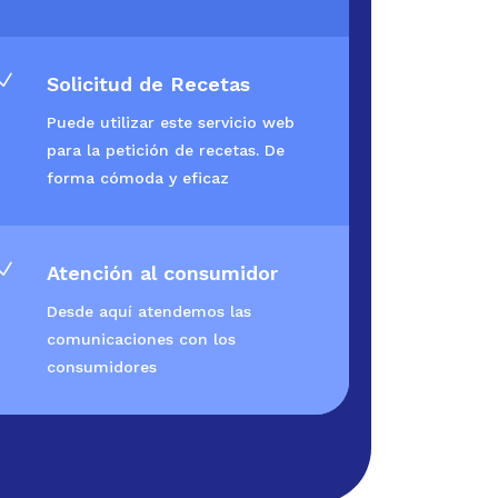
N
Solicitud de Recetas
Puede utilizar este servicio web
para la petición de recetas. De
forma cómoda y eficaz
N
Atención al consumidor
Desde aquí atendemos las
comunicaciones con los
consumidores