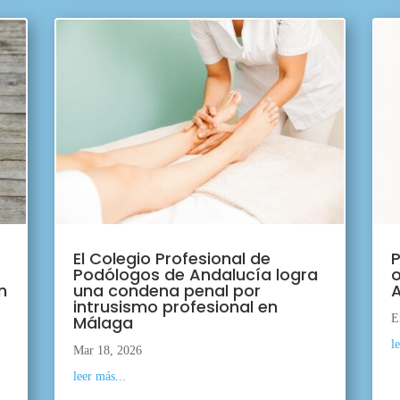
El Colegio Profesional de
P
Podólogos de Andalucía logra
o
n
una condena penal por
A
intrusismo profesional en
Málaga
E
l
Mar 18, 2026
leer más...