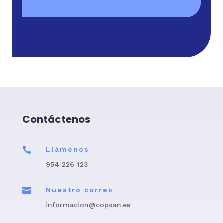
Contáctenos

Llámenos
954 226 123

Nuestro correo
informacion@copoan.es