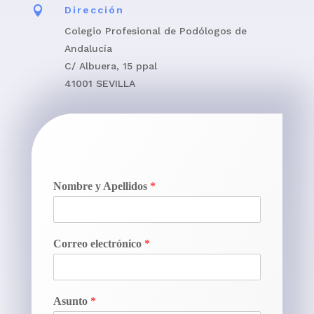

Dirección
Colegio Profesional de Podólogos de
Andalucía
C/ Albuera, 15 ppal
41001 SEVILLA
Nombre y Apellidos
*
Correo electrónico
*
Asunto
*