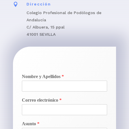

Dirección
Colegio Profesional de Podólogos de
Andalucía
C/ Albuera, 15 ppal
41001 SEVILLA
Nombre y Apellidos
*
Correo electrónico
*
Asunto
*