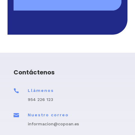
Contáctenos

Llámenos
954 226 123

Nuestro correo
informacion@copoan.es