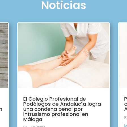
Noticias
El Colegio Profesional de
P
Podólogos de Andalucía logra
o
n
una condena penal por
A
intrusismo profesional en
Málaga
E
l