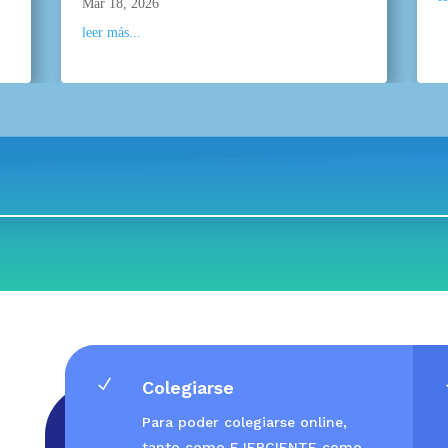
Mar 18, 2026
leer más...
N
Colegiarse
Para poder colegiarse online,
tanto como EJERCIENTE como