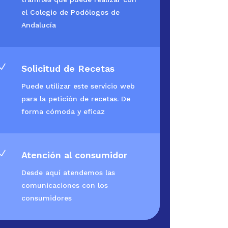
el Colegio de Podólogos de
Andalucía
N
Solicitud de Recetas
Puede utilizar este servicio web
para la petición de recetas. De
forma cómoda y eficaz
N
Atención al consumidor
Desde aquí atendemos las
comunicaciones con los
consumidores