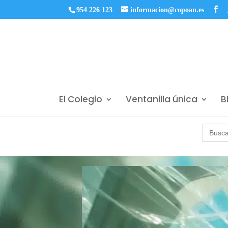
954 226 123
informacion@copoan.es
El Colegio
Ventanilla única
B
Buscar: