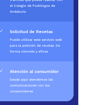
el Colegio de Podólogos de
Andalucía
N
Solicitud de Recetas
Puede utilizar este servicio web
para la petición de recetas. De
forma cómoda y eficaz
N
Atención al consumidor
Desde aquí atendemos las
comunicaciones con los
consumidores