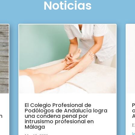
Noticias
El Colegio Profesional de
P
Podólogos de Andalucía logra
o
n
una condena penal por
A
intrusismo profesional en
Málaga
E
l