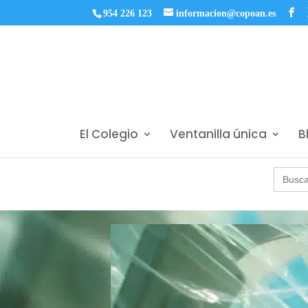
954 226 123
informacion@copoan.es
El Colegio
Ventanilla única
B
Buscar: