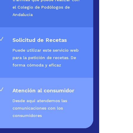
el Colegio de Podólogos de
Andalucía
N
Solicitud de Recetas
Puede utilizar este servicio web
para la petición de recetas. De
forma cómoda y eficaz
N
Atención al consumidor
Desde aquí atendemos las
comunicaciones con los
consumidores