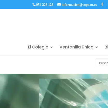
954 226 123
informacion@copoan.es
El Colegio
Ventanilla única
B
Buscar: