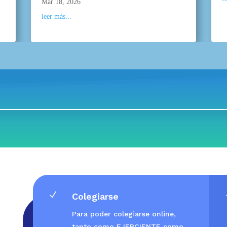
Mar 18, 2026
leer más...
N
Colegiarse
Para poder colegiarse online,
tanto como EJERCIENTE como