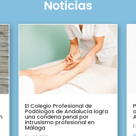
Noticias
El Colegio Profesional de
P
Podólogos de Andalucía logra
o
n
una condena penal por
A
intrusismo profesional en
Málaga
E
l