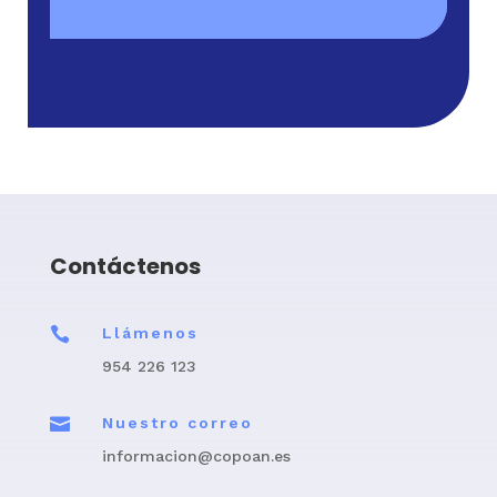
Contáctenos

Llámenos
954 226 123

Nuestro correo
informacion@copoan.es