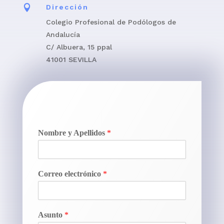

Dirección
Colegio Profesional de Podólogos de
Andalucía
C/ Albuera, 15 ppal
41001 SEVILLA
Nombre y Apellidos
*
Correo electrónico
*
Asunto
*