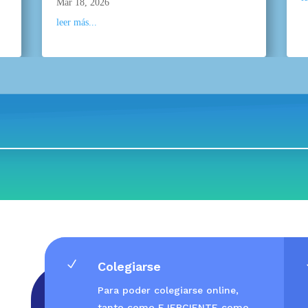
Mar 18, 2026
leer más...
N
Colegiarse
Para poder colegiarse online,
tanto como EJERCIENTE como