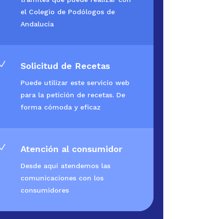
el Colegio de Podólogos de
Andalucía
N
Solicitud de Recetas
Puede utilizar este servicio web
para la petición de recetas. De
forma cómoda y eficaz
N
Atención al consumidor
Desde aquí atendemos las
comunicaciones con los
consumidores