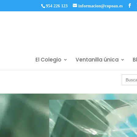
954 226 123
informacion@copoan.es
El Colegio
Ventanilla única
B
Buscar: