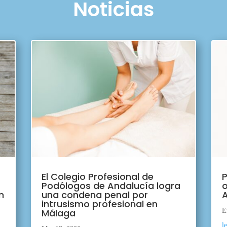
Noticias
El Colegio Profesional de
P
Podólogos de Andalucía logra
o
n
una condena penal por
A
intrusismo profesional en
Málaga
E
l