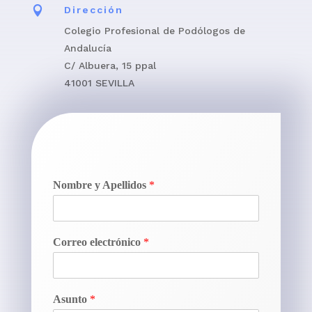

Dirección
Colegio Profesional de Podólogos de
Andalucía
C/ Albuera, 15 ppal
41001 SEVILLA
Nombre y Apellidos
*
Correo electrónico
*
Asunto
*