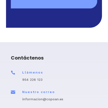
Contáctenos

Llámenos
954 226 123

Nuestro correo
informacion@copoan.es