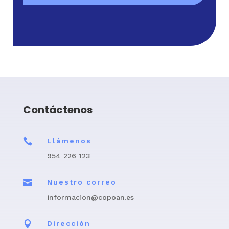
Contáctenos

Llámenos
954 226 123

Nuestro correo
informacion@copoan.es

Dirección