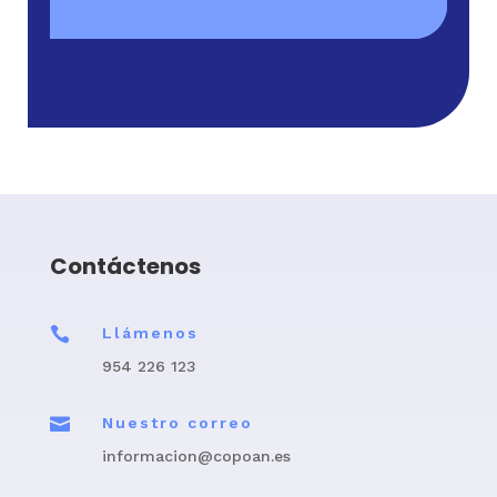
Contáctenos

Llámenos
954 226 123

Nuestro correo
informacion@copoan.es