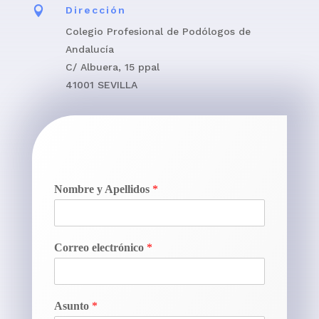

Dirección
Colegio Profesional de Podólogos de
Andalucía
C/ Albuera, 15 ppal
41001 SEVILLA
Nombre y Apellidos
*
Correo electrónico
*
Asunto
*