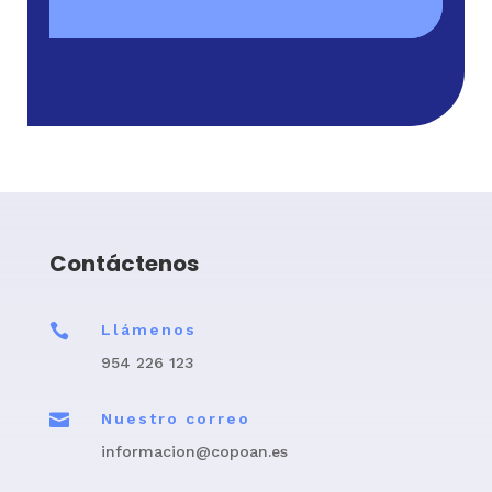
Contáctenos

Llámenos
954 226 123

Nuestro correo
informacion@copoan.es