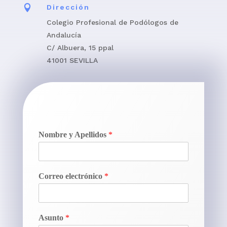

Dirección
Colegio Profesional de Podólogos de
Andalucía
C/ Albuera, 15 ppal
41001 SEVILLA
Nombre y Apellidos
*
Correo electrónico
*
Asunto
*