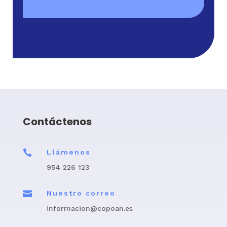
Contáctenos

Llámenos
954 226 123

Nuestro correo
informacion@copoan.es