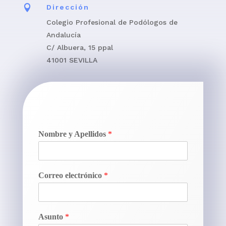

Dirección
Colegio Profesional de Podólogos de
Andalucía
C/ Albuera, 15 ppal
41001 SEVILLA
Nombre y Apellidos
*
Correo electrónico
*
Asunto
*